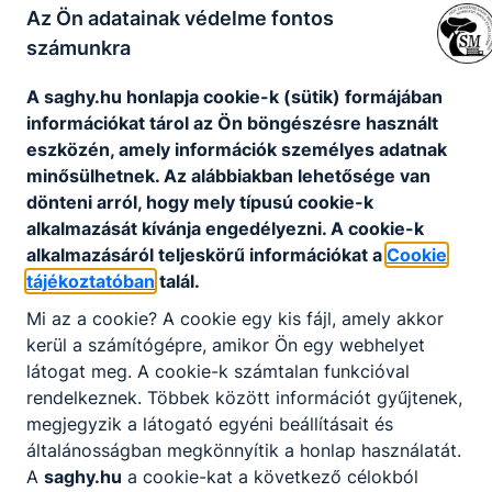
Az Ön adatainak védelme fontos
A kolesz napirendje
számunkra
Kollégiumi beiratkozási adatlap
A saghy.hu honlapja cookie-k (sütik) formájában
információkat tárol az Ön böngészésre használt
Beköltözéssel kapcsolatos információk
eszközén, amely információk személyes adatnak
minősülhetnek. Az alábbiakban lehetősége van
dönteni arról, hogy mely típusú cookie-k
Kollégiumi munkaterv 2025-2026
alkalmazását kívánja engedélyezni. A cookie-k
alkalmazásáról teljeskörű információkat a
Cookie
A menzával kapcsolatos tudnivalók és
letölthető dokumentumok
tájékoztatóban
talál.
Mi az a cookie? A cookie egy kis fájl, amely akkor
kerül a számítógépre, amikor Ön egy webhelyet
látogat meg. A cookie-k számtalan funkcióval
rendelkeznek. Többek között információt gyűjtenek,
megjegyzik a látogató egyéni beállításait és
általánosságban megkönnyítik a honlap használatát.
Partnereink
A
saghy.hu
a cookie-kat a következő célokból