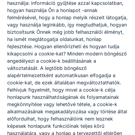
használja: információ gyűjtése azzal kapcsolatban,
hogyan használja Ön a honlapot -annak
felmérésével, hogy a honlap melyik részeit látogatja,
vagy használja leginkább, így megtudhatjuk, hogyan
biztosítsunk Önnek még jobb felhasználói élményt,
ha ismét meglátogatja oldalunkat, honlap
fejlesztése. Hogyan ellenőrizheti és hogyan tudja
kikapcsolni a cookie-kat? Minden modern böngésző
engedélyezi a cookie-k beállításának a
változtatását. A legtöbb böngésző
alapértelmezettként automatikusan elfogadja a
cookie-kat, de ezek általában megváltoztathatók.
Felhívjuk figyelmét, hogy mivel a cookie-k célja
honlapunk használhatóságának és folyamatainak
megkönnyítése vagy lehetővé tétele, a cookie-k
alkalmazásának megakadályozása vagy törlése által
előfordulhat, hogy felhasználóink nem lesznek
képesek honlapunk funkcióinak teljes körű
használatára, vagy a honlap a tervezettől eltérően