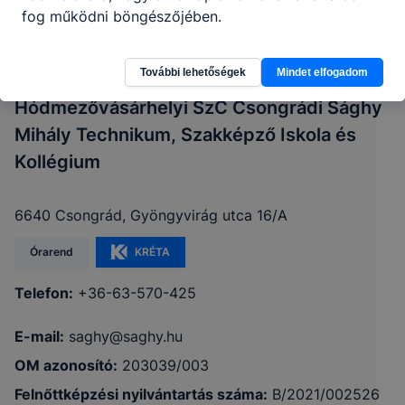
fog működni böngészőjében.
További lehetőségek
Mindet elfogadom
Hódmezővásárhelyi SzC Csongrádi Sághy
Mihály Technikum, Szakképző Iskola és
Kollégium
6640 Csongrád, Gyöngyvirág utca 16/A
Órarend
KRÉTA
Telefon:
+36-63-570-425
E-mail:
saghy@saghy.hu
OM azonosító:
203039/003
Felnőttképzési nyilvántartás száma:
B/2021/002526